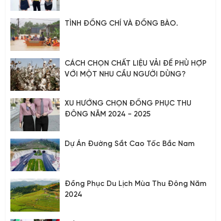
TÌNH ĐỒNG CHÍ VÀ ĐỒNG BÀO.
CÁCH CHỌN CHẤT LIỆU VẢI ĐỂ PHÙ HỢP
VỚI MỘT NHU CẦU NGƯỜI DÙNG?
XU HƯỚNG CHỌN ĐỒNG PHỤC THU
ĐÔNG NĂM 2024 - 2025
Dự Án Đường Sắt Cao Tốc Bắc Nam
Đồng Phục Du Lịch Mùa Thu Đông Năm
2024