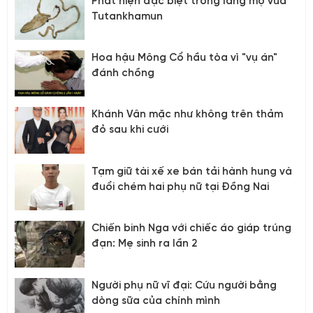
Phát hiện đặc biệt trong lăng mộ vua
Tutankhamun
Hoa hậu Mông Cổ hầu tòa vì "vụ án"
đánh chồng
Khánh Vân mặc như không trên thảm
đỏ sau khi cưới
Tạm giữ tài xế xe bán tải hành hung và
đuổi chém hai phụ nữ tại Đồng Nai
Chiến binh Nga với chiếc áo giáp trúng
đạn: Mẹ sinh ra lần 2
Người phụ nữ vĩ đại: Cứu người bằng
dòng sữa của chính mình