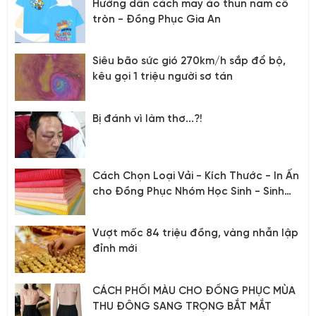
Hướng dẫn cách may áo thun nam cổ
tròn - Đồng Phục Gia An
Siêu bão sức gió 270km/h sắp đổ bộ,
kêu gọi 1 triệu người sơ tán
Bị đánh vì làm thơ...?!
Cách Chọn Loại Vải - Kích Thước - In Ấn
cho Đồng Phục Nhóm Học Sinh - Sinh
Viên
Vượt mốc 84 triệu đồng, vàng nhẫn lập
đỉnh mới
CÁCH PHỐI MÀU CHO ĐỒNG PHỤC MÙA
THU ĐÔNG SANG TRỌNG BẮT MẮT