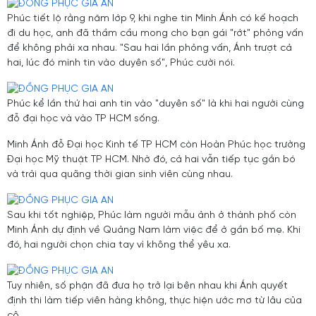
Phúc tiết lộ rằng năm lớp 9, khi nghe tin Minh Ánh có kế hoạch
đi du học, anh đã thầm cầu mong cho bạn gái "rớt" phỏng vấn
để không phải xa nhau. "Sau hai lần phỏng vấn, Ánh trượt cả
hai, lúc đó mình tin vào duyên số", Phúc cười nói.
Phúc kể lần thứ hai anh tin vào "duyên số" là khi hai người cùng
đỗ đại học và vào TP HCM sống.
Minh Ánh đỗ Đại học Kinh tế TP HCM còn Hoàn Phúc học trường
Đại học Mỹ thuật TP HCM. Nhờ đó, cả hai vẫn tiếp tục gắn bó
và trải qua quãng thời gian sinh viên cùng nhau.
Sau khi tốt nghiệp, Phúc làm người mẫu ảnh ở thành phố còn
Minh Ánh dự định về Quảng Nam làm việc để ở gần bố mẹ. Khi
đó, hai người chọn chia tay vì không thể yêu xa.
Tuy nhiên, số phận đã đưa họ trở lại bên nhau khi Ánh quyết
định thi làm tiếp viên hàng không, thực hiện ước mơ từ lâu của
cô.