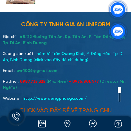
CÔNG TY TNHH GIA AN UNIFORM
Địa chỉ :
48/22 Đường Tân An, Kp. Tân An, P. Tân Đông Hiệp,
Tp. Dĩ An, Bình Dương
Xưởng sản xuất :
hẻm 61 Trần Quang Khải, P. Đông Hòa, Tp. Dĩ
An, Bình Dương (click vào đây để chỉ đường)
Email :
bvn1006@gmail.com
Hotline :
0987.735.325
(Mrs. Hiền)
- 0976.801.477
(Director Mr.
Nghĩa)
Website :
http://www.dongphucga.com
/
CLICK VÀO ĐÂY ĐỂ VỀ TRANG CHỦ
Mạng xã hội: