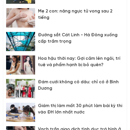
Mẹ 2 con: nâng ngực tử vong sau 2
tiếng
Đường sắt Cát Linh - Hà Đông xuống
cấp trầm trọng
Hoa hậu thời nay: Gợi cảm lên ngôi, trí
tuệ và phẩm hạnh bị bỏ quên?
Đám cưới không cô dâu: chỉ có ở Bình
Dương
Giám thị làm mất 30 phút làm bài kỳ thi
vào ĐH lớn nhất nước
Vạch trần giao dịch tình dục trá hình ở