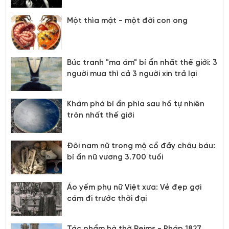
Một thìa mật - một đời con ong
Bức tranh "ma ám" bí ẩn nhất thế giới: 3
người mua thì cả 3 người xin trả lại
Khám phá bí ẩn phía sau hồ tự nhiên
tròn nhất thế giới
Đôi nam nữ trong mộ cổ đầy châu báu:
bí ẩn nữ vương 3.700 tuổi
Áo yếm phụ nữ Việt xưa: Vẻ đẹp gợi
cảm đi trước thời đại