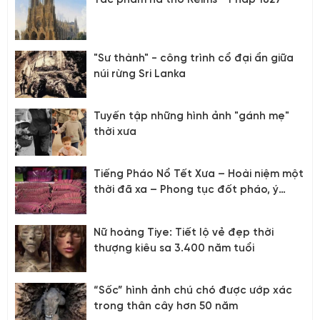
Tác phẩm hà thờ Reims - Pháp 1827
"Sư thành" - công trình cổ đại ẩn giữa
núi rừng Sri Lanka
Tuyến tập những hình ảnh "gánh mẹ"
thời xưa
Tiếng Pháo Nổ Tết Xưa – Hoài niệm một
thời đã xa – Phong tục đốt pháo, ý
nghĩa?
Nữ hoàng Tiye: Tiết lộ vẻ đẹp thời
thượng kiêu sa 3.400 năm tuổi
“Sốc” hình ảnh chú chó được ướp xác
trong thân cây hơn 50 năm