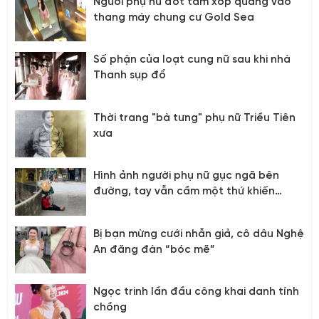
Người phụ nữ đốt tấm xốp quăng vào
thang máy chung cư Gold Sea
Số phận của loạt cung nữ sau khi nhà
Thanh sụp đổ
Thời trang "bà tưng" phụ nữ Triều Tiên
xưa
Hình ảnh người phụ nữ gục ngã bên
đường, tay vẫn cầm một thứ khiến
nhiều người xót xa
Bị bạn mừng cưới nhẫn giả, cô dâu Nghệ
An đăng đàn “bóc mẽ”
Ngọc trinh lần đầu công khai danh tính
chồng