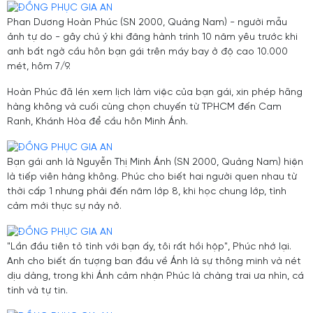
Phan Dương Hoàn Phúc (SN 2000, Quảng Nam) - người mẫu
ảnh tự do - gây chú ý khi đăng hành trình 10 năm yêu trước khi
anh bất ngờ cầu hôn bạn gái trên máy bay ở độ cao 10.000
mét, hôm 7/9.
Hoàn Phúc đã lén xem lịch làm việc của bạn gái, xin phép hãng
hàng không và cuối cùng chọn chuyến từ TPHCM đến Cam
Ranh, Khánh Hòa để cầu hôn Minh Ánh.
Bạn gái anh là Nguyễn Thị Minh Ánh (SN 2000, Quảng Nam) hiện
là tiếp viên hàng không. Phúc cho biết hai người quen nhau từ
thời cấp 1 nhưng phải đến năm lớp 8, khi học chung lớp, tình
cảm mới thực sự nảy nở.
"Lần đầu tiên tỏ tình với bạn ấy, tôi rất hồi hộp", Phúc nhớ lại.
Anh cho biết ấn tượng ban đầu về Ánh là sự thông minh và nét
dịu dàng, trong khi Ánh cảm nhận Phúc là chàng trai ưa nhìn, cá
tính và tự tin.