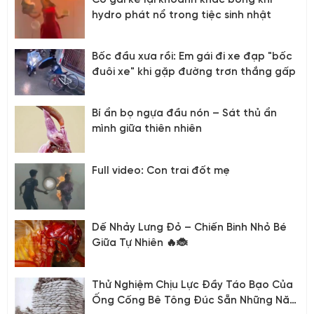
hydro phát nổ trong tiệc sinh nhật
Bốc đầu xưa rồi: Em gái đi xe đạp "bốc
đuôi xe" khi gặp đường trơn thắng gấp
Bí ẩn bọ ngựa đầu nón – Sát thủ ẩn
mình giữa thiên nhiên
Full video: Con trai đốt mẹ
Dế Nhảy Lưng Đỏ – Chiến Binh Nhỏ Bé
Giữa Tự Nhiên 🔥🐞
Thử Nghiệm Chịu Lực Đầy Táo Bạo Của
Ống Cống Bê Tông Đúc Sẵn Những Năm