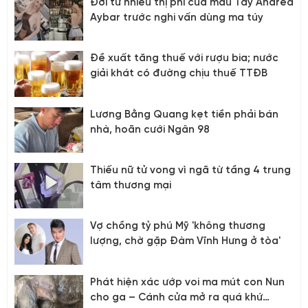
Đời tư nhiều thị phi của mẫu Tây Andrea
Aybar trước nghi vấn dùng ma túy
Đề xuất tăng thuế với rượu bia; nước
giải khát có đường chịu thuế TTĐB
Lương Bằng Quang kẹt tiền phải bán
nhà, hoãn cưới Ngân 98
Thiếu nữ tử vong vì ngã từ tầng 4 trung
tâm thương mại
Vợ chồng tỷ phú Mỹ 'không thương
lượng, chờ gặp Đàm Vĩnh Hưng ở tòa'
Phát hiện xác ướp voi ma mút con Nun
cho ga – Cánh cửa mở ra quá khứ