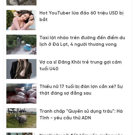
30.000 năm trước
Hot YouTuber lừa đảo 60 triệu USD bị
bắt
Taxi lật nhào trên đường đến điểm du
lịch ở Đà Lạt, 4 người thương vong
Vợ ca sĩ Đăng Khôi trẻ trung gợi cảm
tuổi U40
Thiếu nữ 17 tuổi bị đàn lợn cắn xé? Sự
thật đáng sợ đằng sau
Tranh chấp "Quyền sử dụng trâu": Hà
Tĩnh - yêu cầu thử ADN