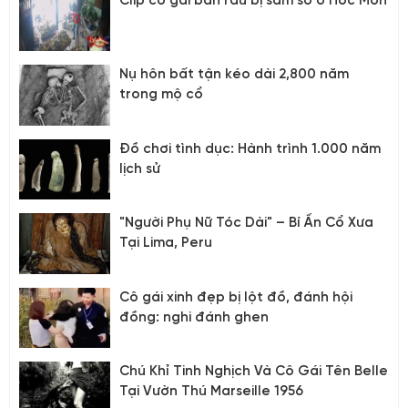
Clip cô gái bán rau bị sàm sỡ ở Hóc Môn
Nụ hôn bất tận kéo dài 2,800 năm
trong mộ cổ
Đồ chơi tình dục: Hành trình 1.000 năm
lịch sử
"Người Phụ Nữ Tóc Dài" – Bí Ẩn Cổ Xưa
Tại Lima, Peru
Cô gái xinh đẹp bị lột đồ, đánh hội
đồng: nghi đánh ghen
Chú Khỉ Tinh Nghịch Và Cô Gái Tên Belle
Tại Vườn Thú Marseille 1956