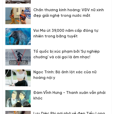
1920
Chấn thương kinh hoàng: VĐV nữ xinh
đẹp giải nghệ trong nước mắt
Voi Ma út 39,000 năm cấp đông tự
nhiên trong băng tuyết
Tổ quốc bị xúc phạm bởi 'Sự nghiệp
chướng' và cái gọi là âm nhạc!
Ngọc Trinh: Bộ ảnh lột xác của nữ
hoàng nội y
Đàm VĨnh Hưng - Thanh xuân vẫn phải
khóc
Lưu Diệc Phi gợi nhớ vẻ đẹp Tiểu Long