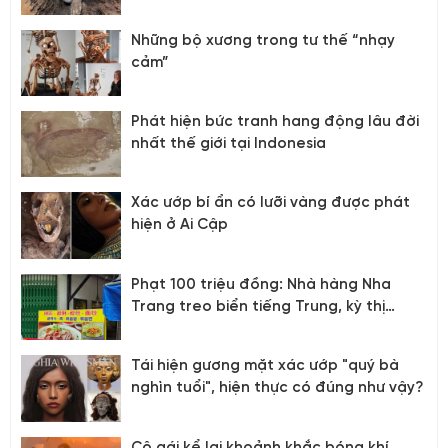
Những bộ xương trong tư thế “nhạy
cảm”
Phát hiện bức tranh hang động lâu đời
nhất thế giới tại Indonesia
Xác ướp bí ẩn có lưỡi vàng được phát
hiện ở Ai Cập
Phạt 100 triệu đồng: Nhà hàng Nha
Trang treo biển tiếng Trung, kỳ thị
khách Việt
Tái hiện gương mặt xác ướp "quý bà
nghìn tuổi", hiện thực có đúng như vậy?
Cô gái kể lại khoảnh khắc bóng khí