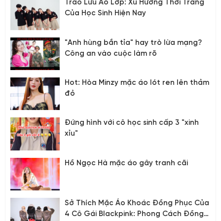
Trào Lưu Áo Lớp: Xu Hướng Thời Trang
Của Học Sinh Hiện Nay
"Anh hùng bắn tỉa" hay trò lừa mạng?
Công an vào cuộc làm rõ
Hot: Hòa Minzy mặc áo lót ren lên thảm
đỏ
Đứng hình với cô học sinh cấp 3 "xinh
xỉu"
Hồ Ngọc Hà mặc áo gây tranh cãi
Sở Thích Mặc Áo Khoác Đồng Phục Của
4 Cô Gái Blackpink: Phong Cách Đồng