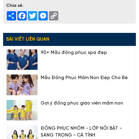
Chia sẻ:
Share
Facebook
Twitter
Messenger
Copy
Link
BÀI VIẾT LIÊN QUAN
90+ Mẫu đồng phục spa đẹp
Mẫu Đồng Phục Mầm Non Đẹp Cho Bé
Gợi ý đồng phục giáo viên mầm non
ĐỒNG PHỤC NHÓM - LỚP NỔI BẬT -
SANG TRỌNG - CÁ TÍNH