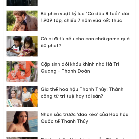
Bộ phim vượt kỷ lục "Cô dâu 8 tuổi" dài
1.909 tập, chiếu 7 năm vừa kết thúc
Có bị đi tù nếu cho con chơi game quá
60 phút?
Cặp sinh đôi kháu khỉnh nhà Hà Trí
Quang - Thanh Đoàn
Gia thế hoa hậu Thanh Thủy: Thành
công từ trí tuệ hay tài sản?
Nhan sắc trước 'dao kéo' của Hoa hậu
Quốc tế Thanh Thủy