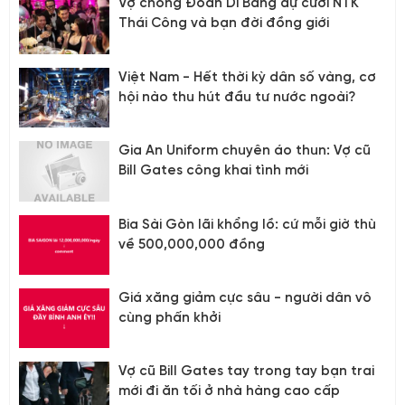
Vợ chồng Đoàn Di Băng dự cưới NTK
Thái Công và bạn đời đồng giới
Việt Nam - Hết thời kỳ dân số vàng, cơ
hội nào thu hút đầu tư nước ngoài?
Gia An Uniform chuyên áo thun: Vợ cũ
Bill Gates công khai tình mới
Bia Sài Gòn lãi khổng lồ: cứ mỗi giờ thù
về 500,000,000 đồng
Giá xăng giảm cực sâu - người dân vô
cùng phấn khởi
Vợ cũ Bill Gates tay trong tay bạn trai
mới đi ăn tối ở nhà hàng cao cấp