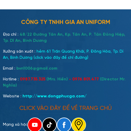
bằng phong cách thời trang
phá cách nhưng vẫn đầy sự
tinh tế. Một trong những điểm
nhấn về thời trang của nhóm
CÔNG TY TNHH GIA AN UNIFORM
chính là sở thích mặc áo
khoác đồng phục – một
Địa chỉ :
48/22 Đường Tân An, Kp. Tân An, P. Tân Đông Hiệp,
phong cách đồng bộ đầy cá
Tp. Dĩ An, Bình Dương
tính, thể hiện sự gắn kết giữa
Xưởng sản xuất :
hẻm 61 Trần Quang Khải, P. Đông Hòa, Tp. Dĩ
các thành viên.
An, Bình Dương (click vào đây để chỉ đường)
Email :
bvn1006@gmail.com
Hotline :
0987.735.325
(Mrs. Hiền)
- 0976.801.477
(Director Mr.
Nghĩa)
Website :
http://www.dongphucga.com
/
CLICK VÀO ĐÂY ĐỂ VỀ TRANG CHỦ
Mạng xã hội: