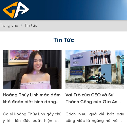
Trang chủ
Tin tức
Tin Tức
Hoàng Thùy Linh mặc đầm
Vai Trò của CEO và Sự
khó đoán biết hình dáng
Thành Công của Gia An
cơ thể?
Uniform
Ca sĩ Hoàng Thùy Linh gây chú
Cách hiệu quả để bắt đầu
ý khi lần đầu xuất hiện sau
công việc là ngừng nói và cứ