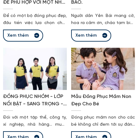
ĐỂ PHÙ HỢP VỚI MỘT NHU
BÀO.
đến từ phong cách và tài
CẦU NGƯỜI DÙNG?
năng khiến chúng ta phải đưa
Để có một bộ đồng phục đẹp,
Người dân Yên Bái mang cờ,
lên bàn cân. Gia An Uniform -
đầu tiền việc lựa chọn chất
hoa ra cảm ơn, chào tạm biệt
Chuyên áo khoác đồng phục
liệu vải vô cùng quan trọng,
các chú bộ đội
doanh nghiệp
Xem thêm
Xem thêm
sau đây Đồng Phục Gia An
chia sẻ cụ thể về ưu và nhược
điểm của từng loại chất vải để
mọi người dễ biết.
ĐỒNG PHỤC NHÓM - LỚP
Mẫu Đồng Phục Mầm Non
NỔI BẬT - SANG TRỌNG -
Đẹp Cho Bé
CÁ TÍNH
Đối với một tập thể, công ty,
Đồng phục mầm non cho các
xí nghiệp, nhà hàng... muốn
bé không chỉ đem tới sự đáng
tạo được nét riêng, quảng bá
yêu, cute mà còn tạo sự
Xem thêm
Xem thêm